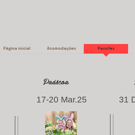
Página inicial
Acomodações
Pacotes
Paáscoa
17-20 Mar.25
31 