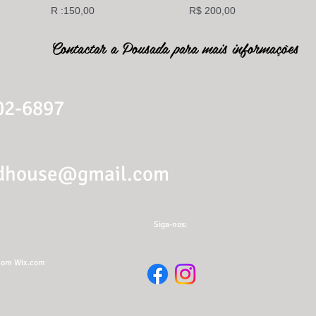
R :150,00
R$ 200,00
Contactar a Pousada para mais informações
02-6897
dhouse@gmail.com
Siga-nos:
com
Wix.com